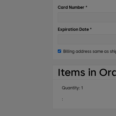
Card Number *
Expiration Date *
Billing address same as sh
Items in Or
Quantity: 
1
: