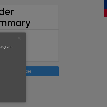
der
mmary
al
 USD
rung von
Place Order