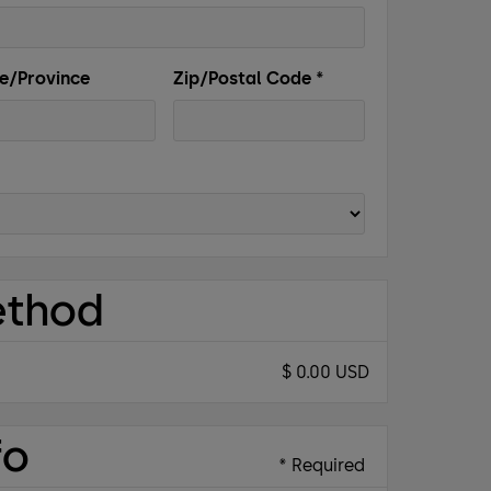
e/Province
Zip/Postal Code *
ethod
$ 0.00 USD
fo
* Required