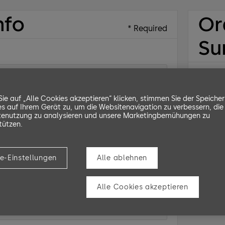
nfo
Or
* Required
Su
Subtot
$ 0.00
ie auf „Alle Cookies akzeptieren“ klicken, stimmen Sie der Speiche
s auf Ihrem Gerät zu, um die Websitenavigation zu verbessern, die
Total
ddress
enutzung zu analysieren und unsere Marketingbemühungen zu
* Required
tützen.
e-Einstellungen
Alle ablehnen
Alle Cookies akzeptieren