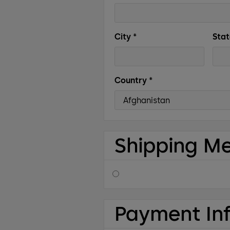
City *
Stat
Country *
Shipping M
Payment In