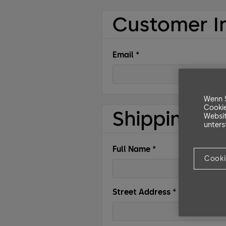
Customer I
Email *
Wenn S
Cookie
Shipping A
Websit
unters
Full Name *
Cooki
Street Address *