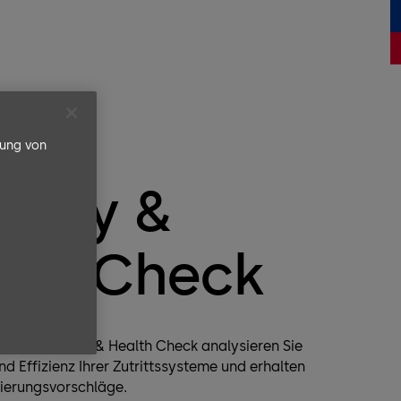
rung von
ng
urity &
lth Check
aba Security & Health Check analysieren Sie
und Effizienz Ihrer Zutrittssysteme und erhalten
ierungsvorschläge.