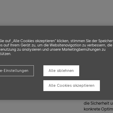
ie auf „Alle Cookies akzeptieren“ klicken, stimmen Sie der Speiche
Risikobewertu
s auf Ihrem Gerät zu, um die Websitenavigation zu verbessern, die
enutzung zu analysieren und unsere Marketingbemühungen zu
Sec
tützen.
Hea
e-Einstellungen
Alle ablehnen
Alle Cookies akzeptieren
Mit dem dormak
die Sicherheit 
konkrete Optim