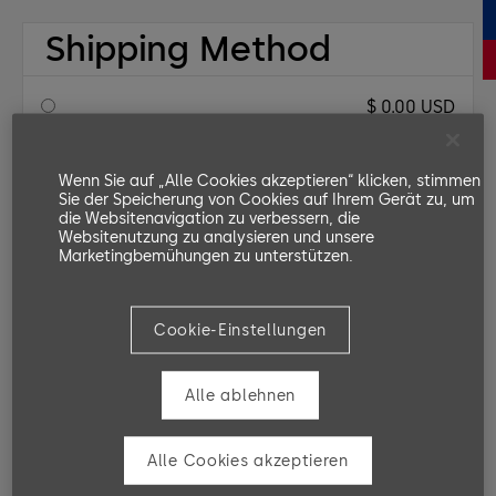
Shipping Method
$ 0.00 USD
Customer Information
Wenn Sie auf „Alle Cookies akzeptieren“ klicken, stimmen
Sie der Speicherung von Cookies auf Ihrem Gerät zu, um
die Websitenavigation zu verbessern, die
Websitenutzung zu analysieren und unsere
Email
Marketingbemühungen zu unterstützen.
Shipping Address
Cookie-Einstellungen
Payment Info
Alle ablehnen
Payment Info
Alle Cookies akzeptieren
/