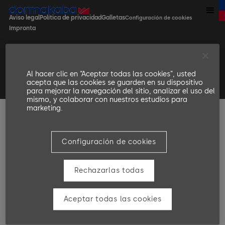
Aviso legal
Política de privacidad
Galletas
Configuración de cookies
Impronta
Al hacer clic en “Aceptar todas las cookies”, usted
© dormakaba 2026, todos los derechos reservados
acepta que las cookies se guarden en su dispositivo
para mejorar la navegación del sitio, analizar el uso del
mismo, y colaborar con nuestros estudios para
marketing.
Configuración de cookies
Rechazarlas todas
Aceptar todas las cookies