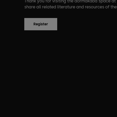
Thank you for visiting the dormakaba space at D
share all related literature and resources of th
Register