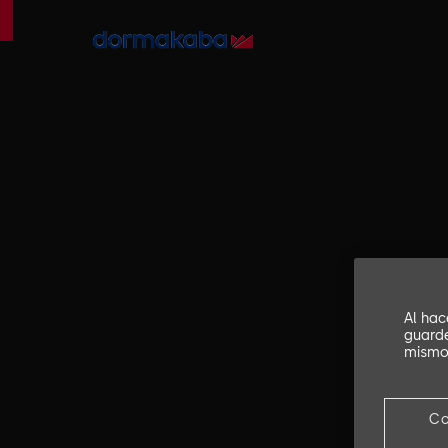
Al hac
guarde
mismo,
Co