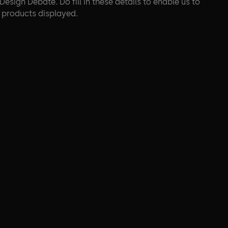
esign Debate. Do fill in these details to enable us to
e products displayed.