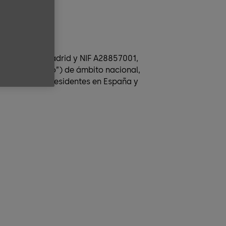
au 4, 28050, Madrid y NIF A28857001,
nte, “El Sorteo”) de ámbito nacional,
 para usuarios residentes en España y