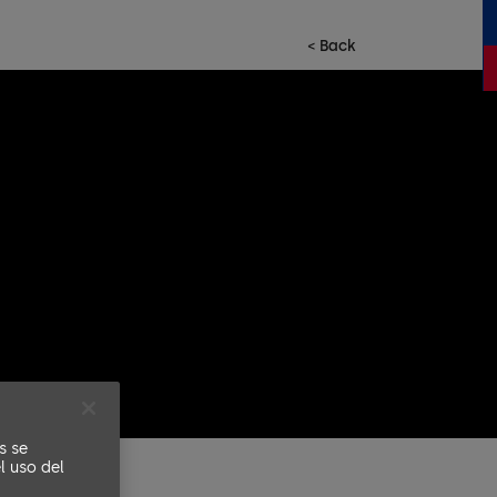
< Back
s se
l uso del