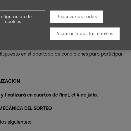
N EL SORTEO
nfiguración de
Rechazarlas todas
ORTEO
cookies
U., en adelante DORMAKABA
con domicilio en C/ María Tub
Aceptar todas las cookies
 sorteo de una camiseta de la selección de España
(en adela
web
https://www.dormakaba.com/everyonewins
, exclusivo
ispuesto en el apartado de condiciones para participar.
ALIZACIÓN
 y finalizará en cuartos de final, el 4 de julio.
Y MECÁNICA DEL SORTEO
los siguientes: