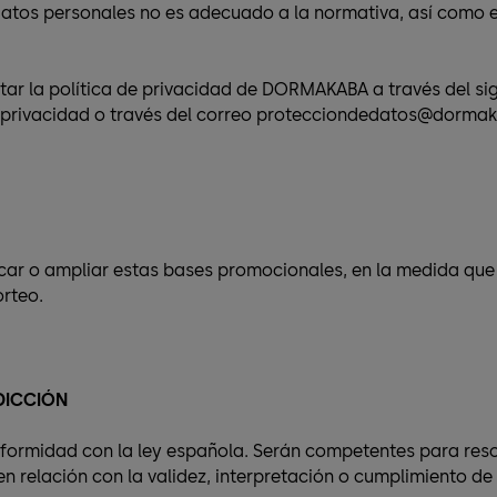
datos personales no es adecuado a la normativa, así como en
ar la política de privacidad de DORMAKABA a través del si
rivacidad o través del correo protecciondedatos@dorma
car o ampliar estas bases promocionales, en la medida qu
orteo.
SDICCIÓN
nformidad con la ley española. Serán competentes para reso
en relación con la validez, interpretación o cumplimiento d