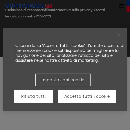
Esclusione di responsabilità
Informativa sulla privacy
Biscotti
Impronta
Impostazioni cookie
Cliccando su “Accetta tutti i cookie”, l'utente accetta di
© dormakaba 2026, tutti i diritti riservati
memorizzare i cookie sul dispositivo per migliorare la
navigazione del sito, analizzare l'utilizzo del sito e
assistere nelle nostre attività di marketing.
Impostazioni cookie
Rifiuta tutti
Accetta tutti i cookie