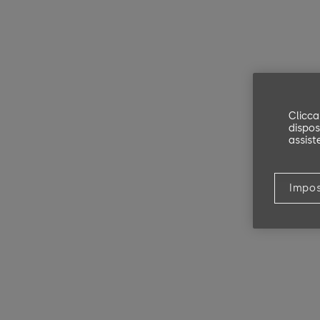
Clicca
disposi
assist
Impos