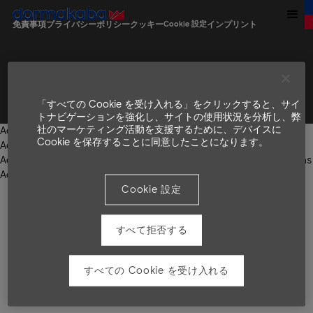
免責事項
プライバシーポリシー
クッキー
Cookie 設定
インプリント
© dormakaba 2026, all rights reserved
「すべての Cookie を受け入れる」をクリックすると、サイ
トナビゲーションを強化し、サイトの使用状況を分析し、弊
社のマーケティング活動を支援するために、デバイスに
Access Control Solutions for Microenterprises and Residential
Cookie を保存することに同意したことになります。
Access Control Solutions for Small and Medium Enterprises
Access Control Solutions for Corporate Solutions for ERP Systems
Access Control Solutions for SAP
Cookie 設定
すべて拒否する
すべての Cookie を受け入れる