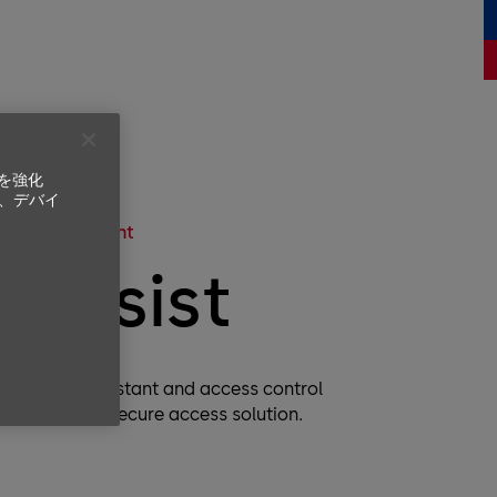
ンを強化
、デバイ
h door assistant
yAssist
n of door assistant and access control
fortable and secure access solution.