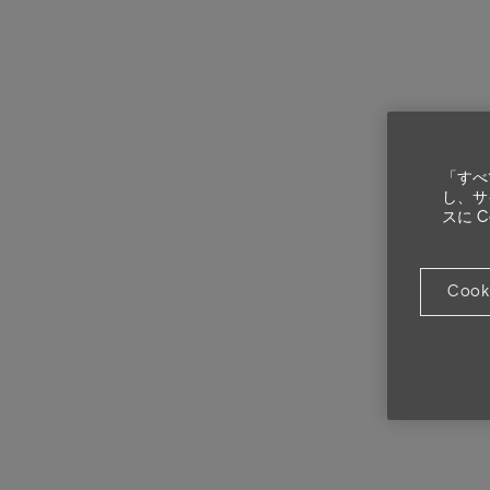
「すべ
し、サ
スに 
Cook