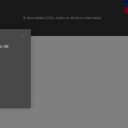
© dormakaba 2026, todos os direitos reservados
to de
a