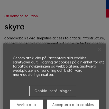
On demand solution
skyra
dormakaba’s skyra simplifies access to critical infrastructure,
connecting central management with on-site technicians for
secure access.
Genom att klicka på "acceptera alla cookies"
samtycker du till lagring av cookies på din enhet för att
förbättra navigeringen på webbplatsen, analysera
webbplatsens användning och bistå i våra
marknadsföringsinsatser.
Cookie-inställningar
Avvisa alla
Acceptera alla cookies