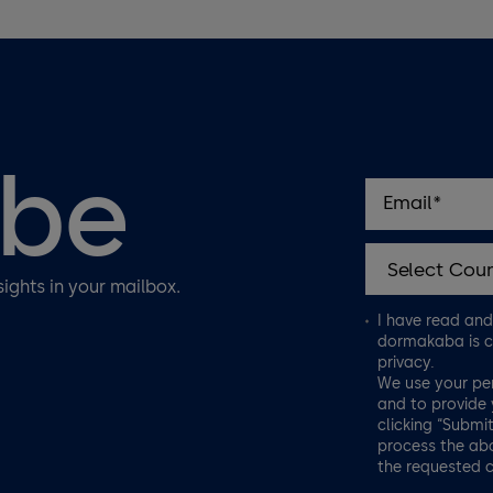
ibe
sights in your mailbox.
I have read an
dormakaba is c
privacy.
We use your pe
and to provide 
clicking “Submi
process the abo
the requested 