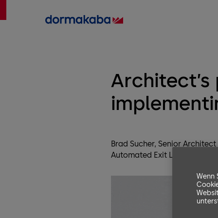
Architect’s
implementi
Brad Sucher, Senior Architec
Automated Exit Lane Breach Contr
Wenn S
Cookie
Websit
unters