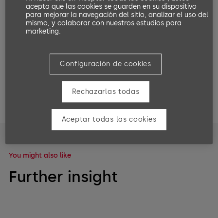
acepta que las cookies se guarden en su dispositivo
para mejorar la navegación del sitio, analizar el uso del
As said in the video:
mismo, y colaborar con nuestros estudios para
Die Ganzglas-Karussell-Tür für den richtig großen Auftritt. Tim
marketing.
Wulbrandt nennt Zahlen und Fakten!
Configuración de cookies
Share on:
Rechazarlas todas
Aceptar todas las cookies
You might also like
Further insight