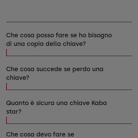
Che cosa posso fare se ho bisogno
di una copia della chiave?
Con un sistema di chiusura protetto dormakaba è
possibile ordinare duplicati delle chiavi anche a
Che cosa succede se perdo una
distanza di decenni, in modo semplice e veloce.
chiave?
Contattateci.
Con un sistema di chiusura Kaba star registrato, il
proprietario può essere trovato in qualsiasi
Quanto è sicura una chiave Kaba
momento. Chi ritrova la chiave la invia a dormakaba,
star?
che la restituisce immediatamente al proprietario.
Ogni chiave Kaba star ha una triplice protezione. La
Che cosa devo fare se
scheda di sicurezza per la registrazione del sistema