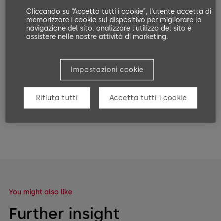
Open in Youtube
Cliccando su “Accetta tutti i cookie”, l'utente accetta di
memorizzare i cookie sul dispositivo per migliorare la
navigazione del sito, analizzare l'utilizzo del sito e
As said in the video:
assistere nelle nostre attività di marketing.
Wie wird die Funktion Ihrer Gebäudeinfrastruktur für einen
reibungslosen Betrieb ermöglicht? Ein Vortrag von Christian
Bauszus, Global Business Owner Services und Thomas
Impostazioni cookie
Stadtmüller, Leiter Service und Montage Laufzeit: 15 Minuten
Rifiuta tutti
Accetta tutti i cookie
Share on:
You might also like
Further insight