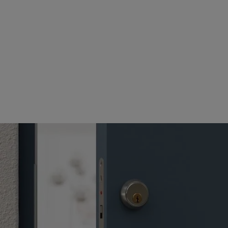
dKey bed
Kombiner med dit valg
af håndtag