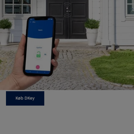
Lås og lås op med app
eller nøgle
Hvordan du bruger DKey er dit valg. Du kan låse og
låse op med en almindelig nøgle, appen på din
smartphone eller praktiske automatiske
forudindstillinger styret af geofencing, for eksempel.
Det er nemt at oprette, dele og administrere digitale
nøgler til besøgende, naboer,
vedligeholdelsespersonale osv. Læs mere om
teknologien i dKey i de tekniske specifikationer.
Køb DKey