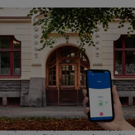
dKey bed
Et perfekt match til
lejlighedsbygninger
DKey er særligt velegnet til lejlighedsbygninger og
boligfællesskaber. Da den digitale funktionalitet er
skjult i låsehuset, kan du opretholde et ensartet
udseende på alle døre. Som regel kan du også
beholde de samme cylindre og nøgler som før — og i
tilfælde af en nødsituation, eller hvis
vedligeholdelsespersonalet har brug for adgang, kan
dørene stadig åbnes med hovednøglen. Opgrader til
dKey i et tempo, der passer til alle, eller bare på de