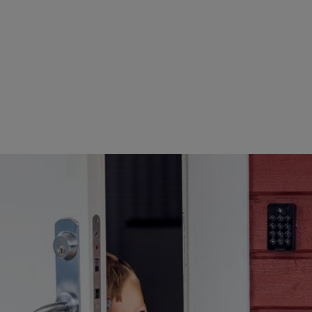
dKey bed
Tilbehør til nemmere
brug
Det smarte DKey-tilbehør giver dig mulighed for at