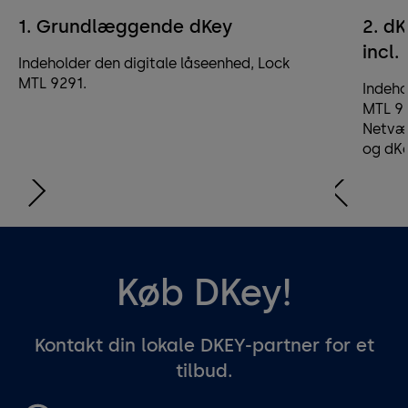
1. Grundlæggende dKey
2. dK
incl.
Indeholder den digitale låseenhed, Lock
MTL 9291.
Indeho
MTL 92
Netvæ
og dK
Køb DKey!
Kontakt din lokale DKEY-partner for et
tilbud.