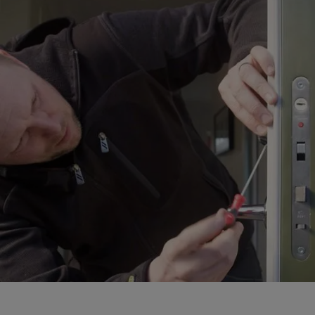
dKey bed
Certificeret sikkerhed
dormakaba dKey er en digital lås, du kan stole på for
den højeste sikkerhed. Alle dele er certificeret i
henhold til gældende sikkerhedsstandarder og
godkendt af forsikringsbranchen. Den nemme brug af
dKey bidrager også til forbedret sikkerhed. Når du
forlader dit hjem, skal du blot løfte håndtaget for at
låse døren bag dig.
Køb DKey