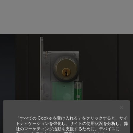
dKey bed
Den usynlige digitale
lås
dormakaba dKey er en digital lås, selvom det ligner
en almindelig mekanisk lås på ydersiden. Den kan
bruges med en traditionel nøgle eller styres via
smartphone. Al den digitale teknologi, der muliggør
「すべての Cookie を受け入れる」をクリックすると、サイ
トナビゲーションを強化し、サイトの使用状況を分析し、弊
nøglefri låsning og oplåsning via app eller med
社のマーケティング活動を支援するために、デバイスに
automatiske forudindstillinger, er skjult i låsehuset.