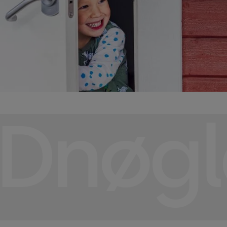
tilføje funktionalitet til mere bekvem og fleksibel
brug. DKey Smart Home-knappen giver dig genveje til
forudindstillede tilstande, når du er væk og hjemme.
DKey-tastaturet giver adgang med PIN-kode. Og
dKey Network Unit gør det lettere at styre dKey
eksternt.
Dnøgl