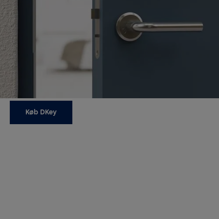
Al den smarte teknologi er indeholdt i låsehuset og
kommunikerer via Bluetooth (BLE). Dette gør den
moderne funktionalitet og fleksibilitet helt usynlig. Så
du kan bestemme udseendet på din dør ved at vælge
de håndtag og beslag, du ønsker. Dette gør dKey
særligt velegnet til lejlighedsbygninger og
lokalsamfund, hvor du ønsker at bevare et ensartet
udseende.
Køb DKey