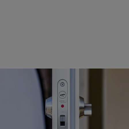
dKey bed
Velegnet til alle typer
døre