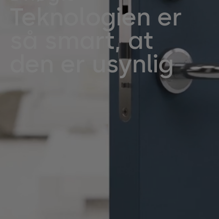
Teknologien er
så smart, at
den er usynlig