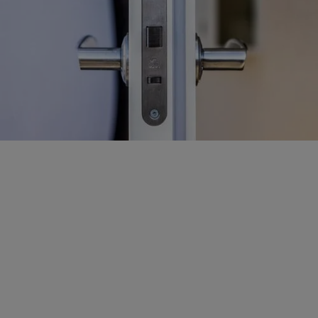
Målingerne på dKey-låsen gør den perfekt til de fleste
udvendige døre. Din nye lås er nem at installere, hvor
den gamle sad før, og din dør behøver ikke ændres på
nogen måde.
Køb DKey