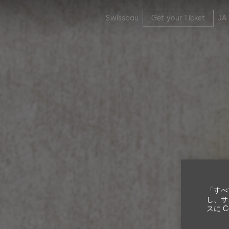
Swissbau
Get your Ticket
JA
「すべ
し、サ
スに 