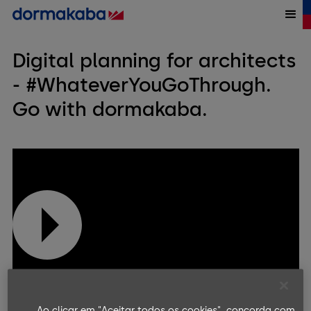
Digital planning for architects
- #WhateverYouGoThrough.
Go with dormakaba.
Ao clicar em "Aceitar todos os cookies", concorda com