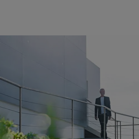
#Sustainability
Nachhaltiger Zugang
Bauen Sie für die Zukunft mit nachhaltigen
Zugangslösungen, die sowohl Ihre Bedürfnisse als
auch den Umweltschutz in den Vordergrund stellen.
Unsere umweltfreundlichen Designs bieten einen
langfristigen Mehrwert, reduzieren Ihre
Umweltbelastung und verlängern gleichzeitig die
Lebensdauer Ihrer Gebäude.