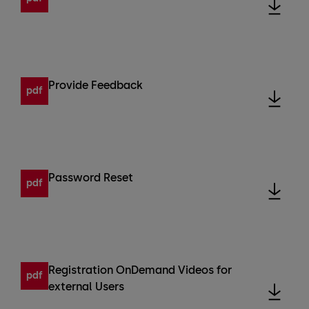
Provide Feedback
pdf
Password Reset
pdf
Registration OnDemand Videos for
pdf
external Users