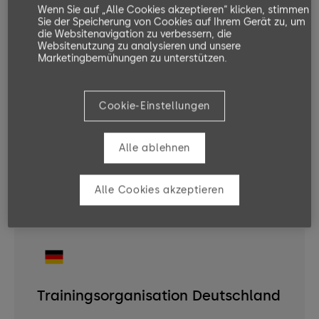
wenden Sie sich bitte an Ihre lokale
Wenn Sie auf „Alle Cookies akzeptieren“ klicken, stimmen
Trainingsgruppe:
Sie der Speicherung von Cookies auf Ihrem Gerät zu, um
die Websitenavigation zu verbessern, die
Websitenutzung zu analysieren und unsere
Marketingbemühungen zu unterstützen.
Cookie-Einstellungen
Trainingsorganisation Frankreich
Alle ablehnen
partenaires.fr@dormakaba.com
Learning Portal
Alle Cookies akzeptieren
Trainingsorganisation Deutschland