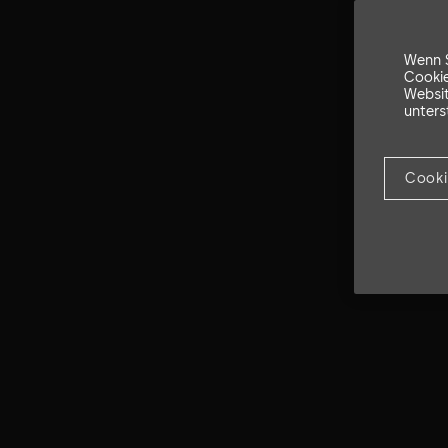
Wenn S
Cookie
Websit
unters
Cooki