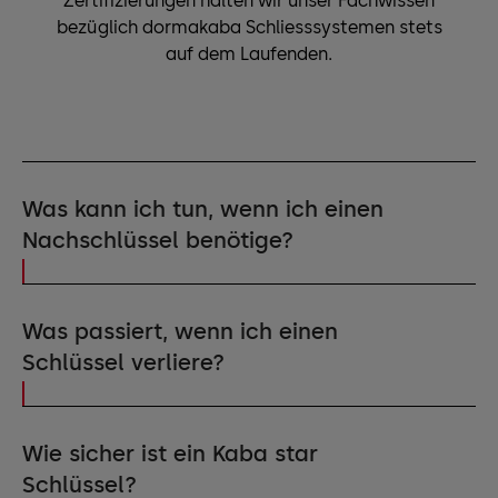
Zertifizierungen halten wir unser Fachwissen
bezüglich dormakaba Schliesssystemen stets
auf dem Laufenden.
Was kann ich tun, wenn ich einen
Nachschlüssel benötige?
In einer geschützten Schliessanlage von dormakaba
ist es auch nach Jahrzehnten möglich, Nachschlüssel
Was passiert, wenn ich einen
zu bestellen – unkompliziert und schnell. Kontaktieren
Schlüssel verliere?
Sie uns.
Bei einer registrierten Kaba star Schliessanlage kann
der Eigentümer jederzeit gefunden werden. Der Finder
Wie sicher ist ein Kaba star
leitet den Schlüssel an dormakaba weiter, dieser wird
Schlüssel?