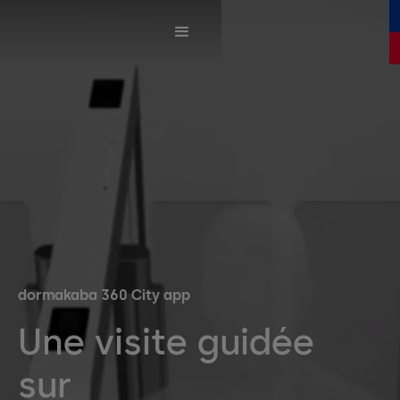
dormakaba 360 City app
Une visite guidée
sur