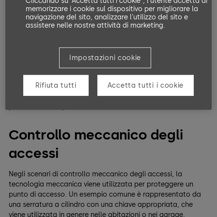
Cliccando su “Accetta tutti i cookie”, l'utente accetta di
memorizzare i cookie sul dispositivo per migliorare la
Per il controllo manuale degli accessi, si ricorre a persone
navigazione del sito, analizzare l'utilizzo del sito e
assistere nelle nostre attività di marketing.
che assicurano punti di accesso specifici, come portieri,
steward o agenti del servizio clienti. Identificano le persone
che desiderano entrare nei locali e decidono, in base a criteri
predefiniti, se possono o meno accedervi, come ad esempio
Impostazioni cookie
una persona che presenta un biglietto prima di entrare in un
locale per concerti. Questo sistema è spesso utilizzato in
Rifiuta tutti
Accetta tutti i cookie
punti di accesso molto frequentati come cinema, teatri, zoo
e parchi a tema, dove è difficile ottenere informazioni dalle
persone in anticipo e non è richiesta l'identificazione.
Controllo meccanico degli
accessi
Negli scenari di controllo meccanico degli accessi, la
tecnologia meccanica viene utilizzata per proteggere un
punto di accesso. Un esempio comune è rappresentato da
una serratura a cilindro con una chiave appropriata, che
viene utilizzata in genere nelle abitazioni o nei garage.