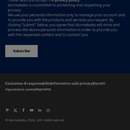
I have read and accept the
privacy policy
.*
dormakaba is committed to protecting and respecting your
privacy.
We use your personal information only to manage your account and
to provide you with the products and services you request. By
clicking “Submit” below, you agree that dormakaba will store and
process the above personal information in order to provide you
with the requested content and to contact you.
Esclusione di responsabilità
Informativa sulla privacy
Biscotti
Impronta
Impostazioni cookie
© dormakaba 2026, tutti i diritti riservati