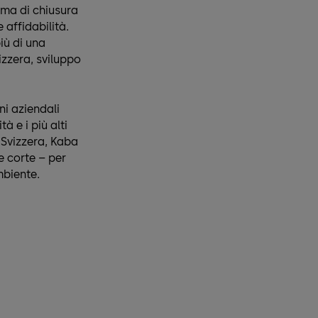
ema di chiusura
 affidabilità.
iù di una
izzera, sviluppo
ni aziendali
à e i più alti
 Svizzera, Kaba
e corte – per
mbiente.