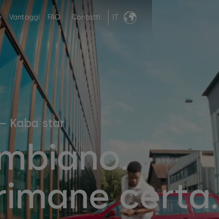
e
Vantaggi
FAQ
Contatti
IT
 – Kaba star
ambiano.
rimane certa.