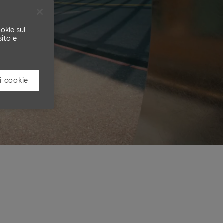
okie sul
sito e
i cookie