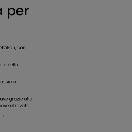
a per
etzikon, con
a e nella
massima
ave grazie alla
iave ritrovata
 a