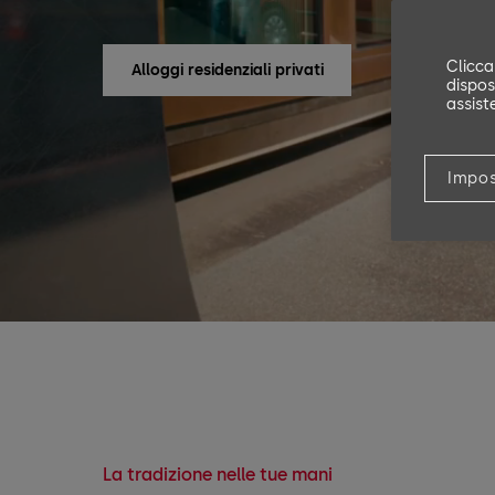
Clicca
Alloggi residenziali privati
A
disposi
assist
Impos
La tradizione nelle tue mani