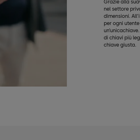
Grazie alla suav
nel settore pri
dimensioni. All’
per ogni utent
un’unicachiave.
di chiavi più l
chiave giusta.