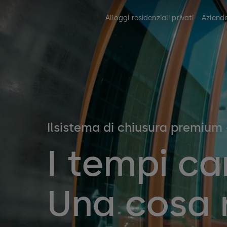
Alloggi residenziali privati
Aziend
Ilsistema di chiusura premium
I tempi c
Una cosa 