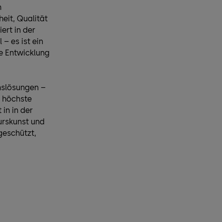
n
eit, Qualität
ert in der
 – es ist ein
e Entwicklung
nslösungen –
d höchste
in in der
urskunst und
 geschützt,