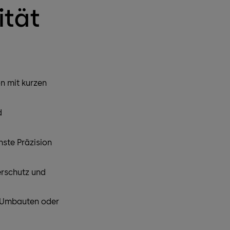
ität
on mit kurzen
d
hste Präzision
erschutz und
i Umbauten oder