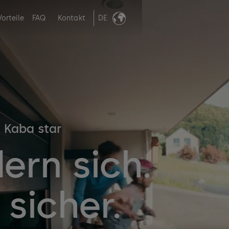
Vorteile
FAQ
Kontakt
DE
 Kaba star
ern sich.
 sicher.