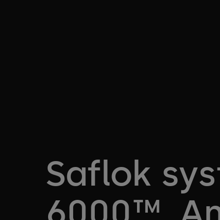
Saflok sy
6000™, A