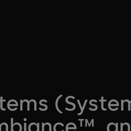
stems (Syste
mbiance™, a