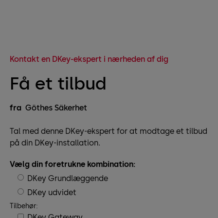
Kontakt en DKey-ekspert i nærheden af dig
Få et tilbud
fra
Göthes Säkerhet
Tal med denne DKey-ekspert for at modtage et tilbud
på din DKey-installation.
Vælg din foretrukne kombination:
DKey Grundlæggende
DKey udvidet
Tilbehør:
DKey Gateway