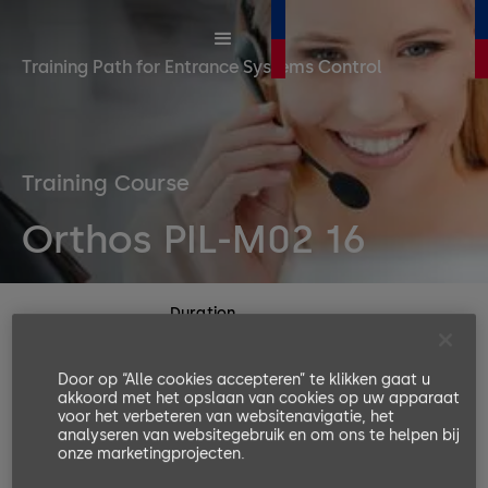
Training Path for Entrance Systems Control
Training Course
Orthos PIL-M02 16
Duration
2 days
Number or participants
Door op “Alle cookies accepteren” te klikken gaat u
akkoord met het opslaan van cookies op uw apparaat
Min. 4, Max. 8
voor het verbeteren van websitenavigatie, het
Languages available
analyseren van websitegebruik en om ons te helpen bij
onze marketingprojecten.
EN, DE