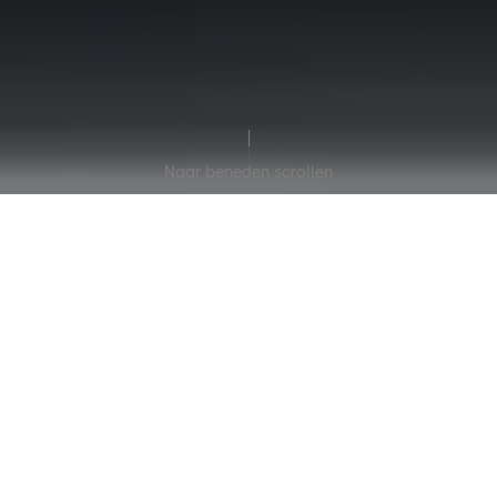
Naar beneden scrollen
How to get started
at dormakaba:
Step by step into your career