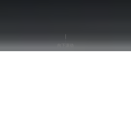
向下滚动
How to get started
at dormakaba:
Step by step into your career