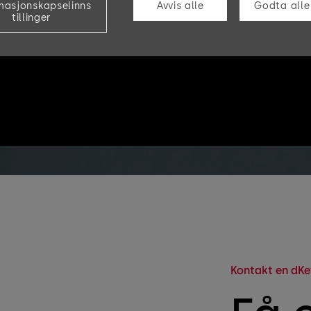
masjonskapselinns
Avvis alle
Godta alle
tillinger
Kontakt en dKe