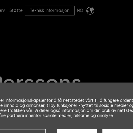
erv
Støtte
Teknisk informasjon
NO
Perssons
varor
ker informasjonskapsler for å få nettstedet vårt til å fungere ordent
se innhold og annonser, tilby funksjoner knyttet til sosiale medier o
ere trafikken vår. Vi deler også informasjon om din bruk av nettste
re partnere innenfor sosiale medier, reklame og analyse.
atør