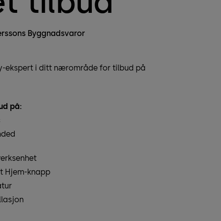
t tilbud
erssons Byggnadsvaror
-ekspert i ditt nærområde for tilbud på
ud på:
c
nded
verksenhet
t Hjem-knapp
tur
llasjon