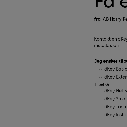
Få e
fra
AB Harry P
Kontakt en dKey
installasjon
Jeg ønsker tilb
dKey Basi
dKey Exte
Tilbehør:
dKey Nett
dKey Smar
dKey Tasta
dKey Insta