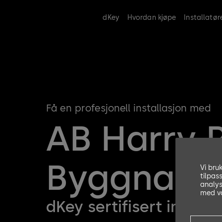
dKey
Hvordan kjøpe
Installatør
Få en profesjonell installasjon med
AB Harry 
Byggnads
Vi bru
tilpas
analys
med vå
dKey sertifisert install