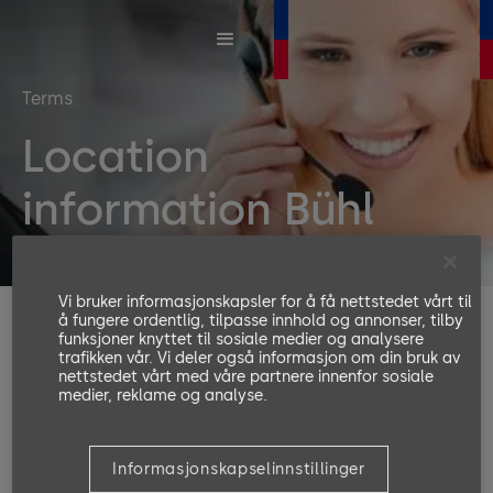
Terms
Location
information Bühl
Vi bruker informasjonskapsler for å få nettstedet vårt til
å fungere ordentlig, tilpasse innhold og annonser, tilby
In addition to the ENS/ESC GTC´s the
funksjoner knyttet til sosiale medier og analysere
trafikken vår. Vi deler også informasjon om din bruk av
following agreements apply to the
nettstedet vårt med våre partnere innenfor sosiale
business unit ENS/ESC (Location Bühl).
medier, reklame og analyse.
Informasjonskapselinnstillinger
Contact and Training location