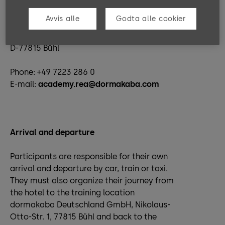
Avvis alle
Godta alle cookier
dormakaba Deutschland GmbH
Nikolaus-Otto-Straße 1
D-77815 Bühl
Phone: +49 7223 286 0
E-mail:
academy.rea@dormakaba.com
Arrival and departure
Participants are responsible for their own
arrival and departure by car, train or taxi.
They must also organize their journey from
the hotel to the training location
dormakaba Deutschland GmbH, Nikolaus-
Otto-Str. 1, 77815 Bühl and back to the