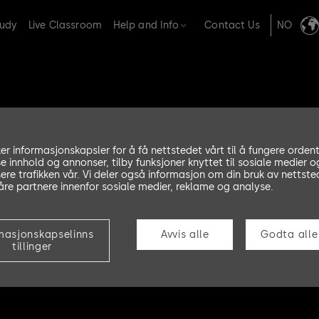
tudy
Live Classroom
Help and Info
Contact Us
NO
ker informasjonskapsler for å få nettstedet vårt til å fungere ordent
se innhold og annonser, tilby funksjoner knyttet til sosiale medier o
ere trafikken vår. Vi deler også informasjon om din bruk av nettste
re partnere innenfor sosiale medier, reklame og analyse.
ystems
masjonskapselinns
Avvis alle
Godta alle
tillinger