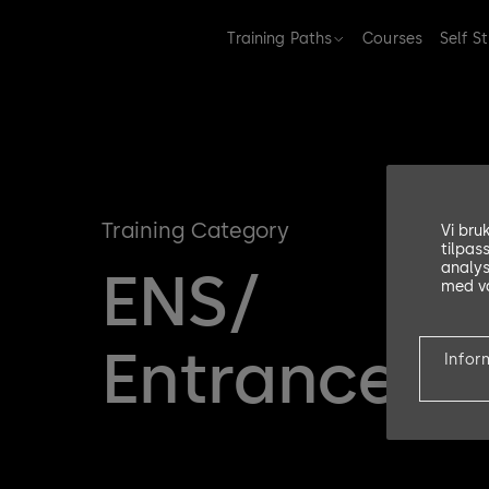
Training Paths
Courses
Self S
Training Category
Vi bru
tilpas
analys
ENS/
med vå
Entrance S
Infor