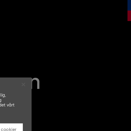
rgen
lig,
g
det vårt
 cookier