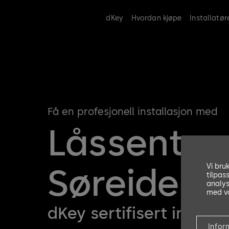
dKey
Hvordan kjøpe
Installatør
Få en profesjonell installasjon med
Låssenter
Søreide
Vi bru
tilpas
analys
med vå
dKey sertifisert install
Infor