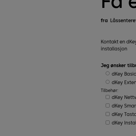
Få e
fra
Låssentere
Kontakt en dKey
installasjon
Jeg ønsker tilb
dKey Basi
dKey Exte
Tilbehør:
dKey Nett
dKey Smar
dKey Tasta
dKey Insta