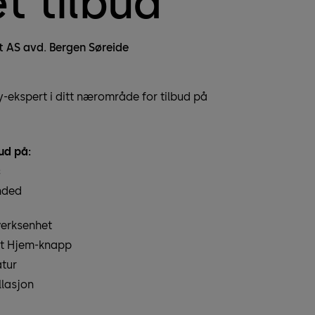
t tilbud
t AS avd. Bergen Søreide
-ekspert i ditt nærområde for tilbud på
ud på:
c
nded
verksenhet
t Hjem-knapp
tur
llasjon