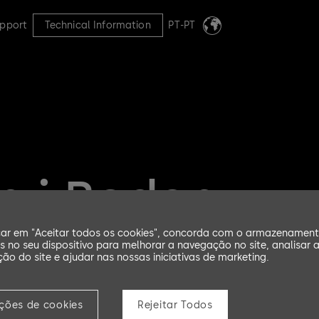
pport
Technical Information
PT-PT
 i Boden
car em "Aceitar todos os cookies", concorda com o armazenamen
s no seu dispositivo para melhorar a navegação no site, analisar 
ação do site e ajudar nas nossas iniciativas de marketing.
ições de cookies
Rejeitar Todos