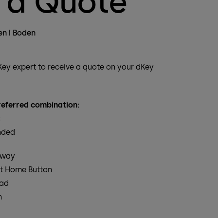
 a Quote
n i Boden
dKey expert to receive a quote on your dKey
eferred combination:
c
nded
eway
t Home Button
pad
n