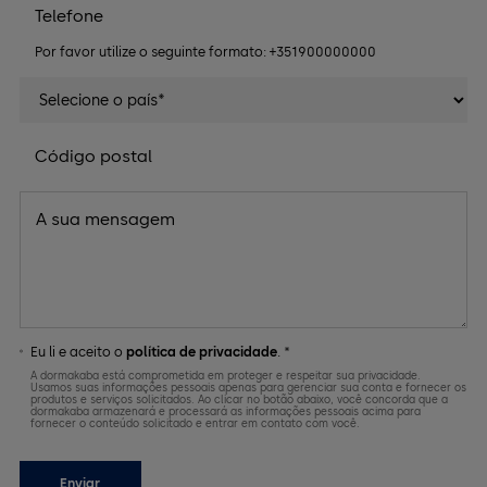
Por favor utilize o seguinte formato: +351900000000
Eu li e aceito o
política de privacidade
. *
A dormakaba está comprometida em proteger e respeitar sua privacidade.
Usamos suas informações pessoais apenas para gerenciar sua conta e fornecer os
produtos e serviços solicitados. Ao clicar no botão abaixo, você concorda que a
dormakaba armazenará e processará as informações pessoais acima para
fornecer o conteúdo solicitado e entrar em contato com você.