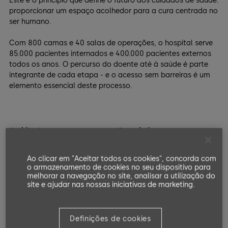
Este é o princípio que define o futuro dos cuidados de saúde:
proporcionar um espaço acolhedor para a cura centrada no
ser humano.
Com 800 camas e 40 salas de operações, o hospital serve
85.000 pacientes internados e 400.000 pacientes externos
todos os anos. O percurso do doente até à saúde é parte
integrante de cada etapa - e o acesso sem barreiras é um
elemento essencial deste processo.
Architect:
Completion:
STH Health Architecture,
2017
DesignInc
Ao clicar em "Aceitar todos os cookies", concorda com
o armazenamento de cookies no seu dispositivo para
Owner
:
melhorar a navegação no site, analisar a utilização do
The Royal Adelaide Hospital
site e ajudar nas nossas iniciativas de marketing.
Watch Video
Definições de cookies