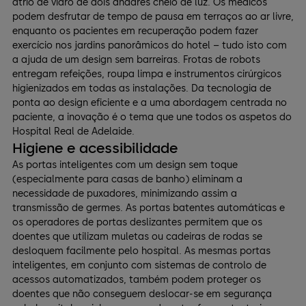
átrio de vidro de dois andares cheio de luz. Os médicos
podem desfrutar de tempo de pausa em terraços ao ar livre,
enquanto os pacientes em recuperação podem fazer
exercício nos jardins panorâmicos do hotel – tudo isto com
a ajuda de um design sem barreiras. Frotas de robots
entregam refeições, roupa limpa e instrumentos cirúrgicos
higienizados em todas as instalações. Da tecnologia de
ponta ao design eficiente e a uma abordagem centrada no
paciente, a inovação é o tema que une todos os aspetos do
Hospital Real de Adelaide.
Higiene e acessibilidade
As portas inteligentes com um design sem toque
(especialmente para casas de banho) eliminam a
necessidade de puxadores, minimizando assim a
transmissão de germes. As portas batentes automáticas e
os operadores de portas deslizantes permitem que os
doentes que utilizam muletas ou cadeiras de rodas se
desloquem facilmente pelo hospital. As mesmas portas
inteligentes, em conjunto com sistemas de controlo de
acessos automatizados, também podem proteger os
doentes que não conseguem deslocar-se em segurança