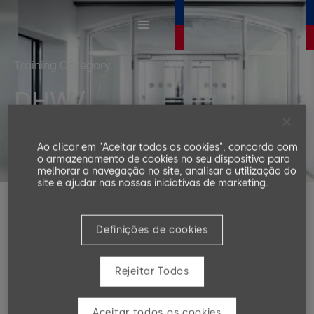
Training Category
DHW/
Door Hardware
Ao clicar em "Aceitar todos os cookies", concorda com
o armazenamento de cookies no seu dispositivo para
melhorar a navegação no site, analisar a utilização do
site e ajudar nas nossas iniciativas de marketing.
Architect, builder or designer – you find
Definições de cookies
the door hardware solution for your
residential or commercial project in the
Rejeitar Todos
dormakaba product cluster.​
Aceitar todos os cookies