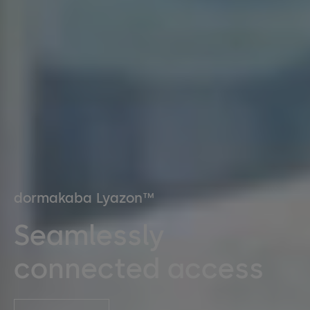
dormakaba Lyazon™
Seamlessly
connected access