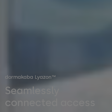
dormakaba Lyazon™
Seamlessly
connected access