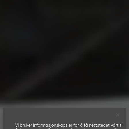
Vi bruker informasjonskapsler for å få nettstedet vårt til