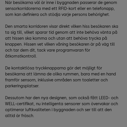
När besökarna väl är inne i byggnaden passerar de genom
sensorkorridorerna med ett RFID-kort eller en telefonapp,
som kan definiera och stödja varje persons behörighet.
Den smarta korridoren visar direkt vilken hiss besökaren ska
ta sig till, vilket sparar tid genom att inte behöva vänta på
att hissen ska komma och utan att behöva trycka på
knappen. Hissen vet vilken våning besökaren är på väg till
och tar dem dit, tack vare programvaran för
åtkomstkontroll.
De kontaktlösa tryckknapparna gör det möjligt för
besökarna att lämna de olika rummen, bara med en hand
framför sensorn, inklusive områden som toaletter och
parkeringsplatser.
Dessutom har den nya designen, som också fått LEED- och
WELL-certifikat, nu intelligenta sensorer som övervakar och
optimerar luftkvaliteten i byggnaden och ser till att den
alltid är fräsch.