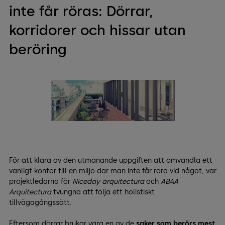
inte får röras: Dörrar,
korridorer och hissar utan
beröring
För att klara av den utmanande uppgiften att omvandla ett
vanligt kontor till en miljö där man inte får röra vid något, var
projektledarna för
Niceday arquitectura
och
ABAA
Arquitectura
tvungna att följa ett holistiskt
tillvägagångssätt.
Eftersom dörrar brukar vara en av de
saker som berörs mest