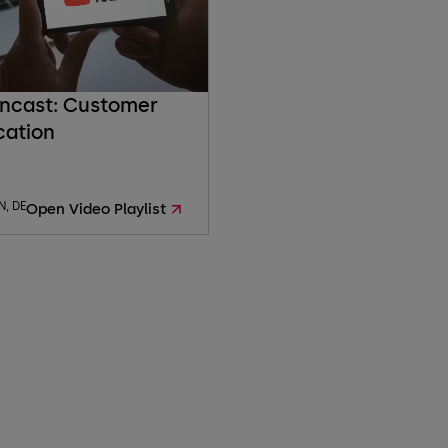
ncast: Customer
cation
N, DE
Open Video Playlist