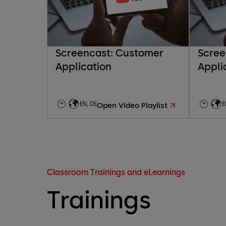
Screencast: Customer
Scree
Application
Appli
EN, DE
E
Open Video Playlist
Classroom Trainings and eLearnings
Trainings