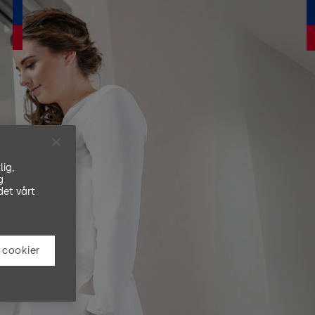
lig,
g
det vårt
 cookier