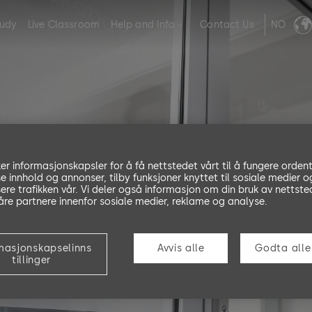
tudy
Live Classroom
Help and Info
Contact Us
NO
ker informasjonskapsler for å få nettstedet vårt til å fungere ordent
se innhold og annonser, tilby funksjoner knyttet til sosiale medier o
ere trafikken vår. Vi deler også informasjon om din bruk av nettste
re partnere innenfor sosiale medier, reklame og analyse.
masjonskapselinns
Avvis alle
Godta alle
tillinger