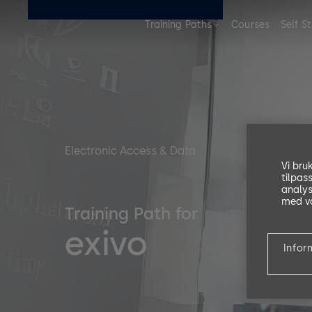
Training Paths
Courses
Self S
Electronic Access & Data
Vi bru
tilpas
analys
med vå
Training Path for
exivo
Infor