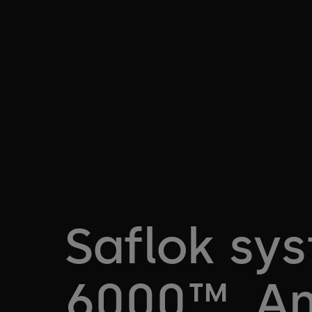
Saflok sy
6000™, A