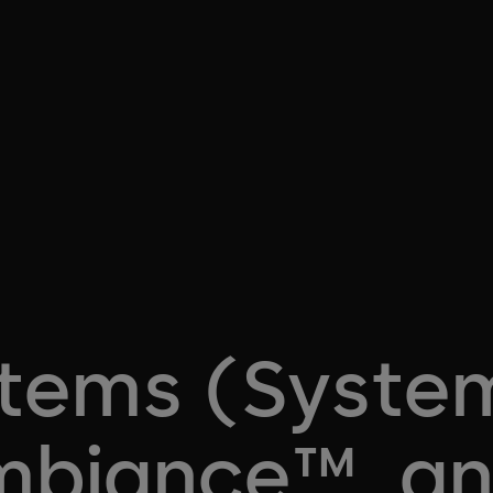
stems (Syste
mbiance™, a