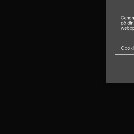
Genom 
på din
webbpl
Cooki