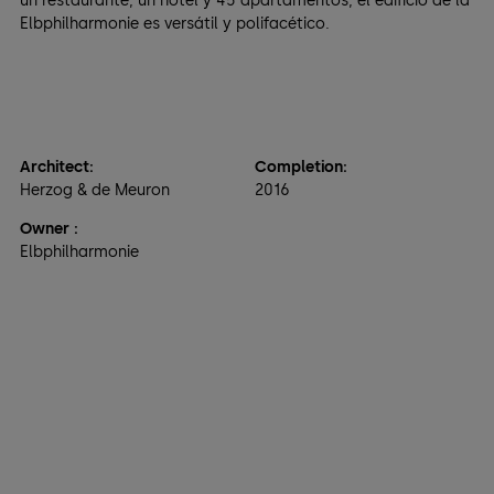
un restaurante, un hotel y 45 apartamentos, el edificio de la
Elbphilharmonie es versátil y polifacético.
Architect:
Completion:
Herzog & de Meuron
2016
Owner
:
Elbphilharmonie