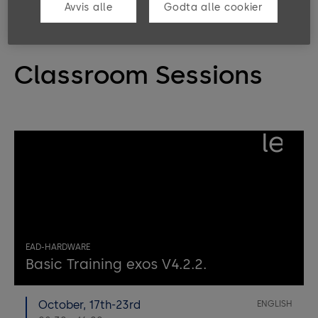
Avvis alle
Godta alle cookier
Classroom Sessions
left
EAD-HARDWARE
Basic Training exos V4.2.2.
October, 17th-23rd
ENGLISH