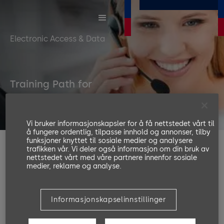
Electronic Access & Data
Training Path for
EAD Hardware
Vi bruker informasjonskapsler for å få nettstedet vårt til
å fungere ordentlig, tilpasse innhold og annonser, tilby
funksjoner knyttet til sosiale medier og analysere
trafikken vår. Vi deler også informasjon om din bruk av
The following training levels will guide you from
nettstedet vårt med våre partnere innenfor sosiale
beginning to the end in technical training EAD
medier, reklame og analyse.
Hardware B Client. We strongly recommend following
these levels in order to improve your knowledge in
the area of EAD Hardware B Client.
Informasjonskapselinnstillinger